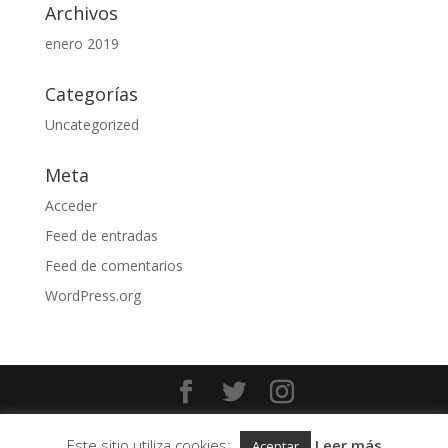
Archivos
enero 2019
Categorías
Uncategorized
Meta
Acceder
Feed de entradas
Feed de comentarios
WordPress.org
Diseñado por
Sanoguera.es
| Copyright Asetem.com
Este sitio utiliza cookies:
Leer más
Aceptar